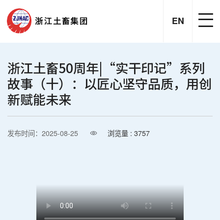
EN
浙江土畜50周年|“实干印记”系列
故事（十）：以匠心坚守品质，用创
新赋能未来
发布时间：2025-08-25
浏览量 : 3757