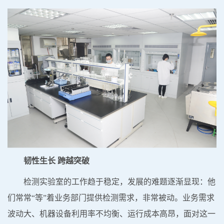
韧性生长 跨越突破
检测实验室的工作趋于稳定，发展的难题逐渐显现：他
们常常“等”着业务部门提供检测需求，非常被动。业务需求
波动大、机器设备利用率不均衡、运行成本高昂，面对这一