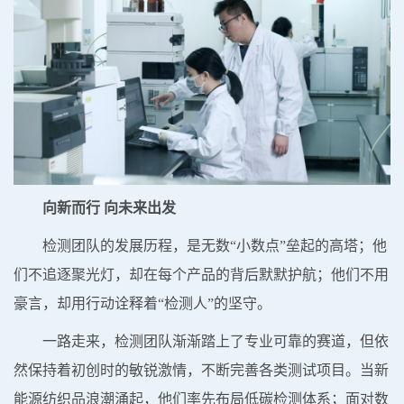
向新而行 向未来出发
检测团队的发展历程，是无数“小数点”垒起的高塔；他
们不追逐聚光灯，却在每个产品的背后默默护航；他们不用
豪言，却用行动诠释着“检测人”的坚守。
一路走来，检测团队渐渐踏上了专业可靠的赛道，但依
然保持着初创时的敏锐激情，不断完善各类测试项目。当新
能源纺织品浪潮涌起，他们率先布局低碳检测体系；面对数