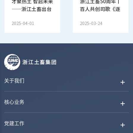
才聚热土 智启未来
浙江土畜50周年丨
——浙江土畜出台
百人共创司歌《逐
“550”土畜英才
梦热土》MV今日
2025-04-01
2025-03-24
计划和“人才新政
燃情发布！
10条”
关于我们
核心业务
党建工作