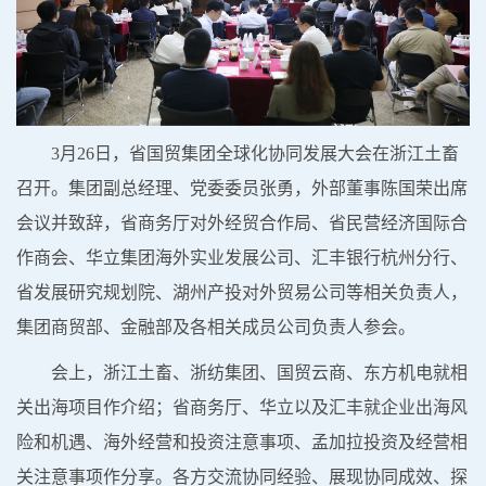
3月26日，省国贸集团全球化协同发展大会在浙江土畜
召开。集团
副总经理
、
党委委员
张勇
，
外部董事陈国荣
出席
会议
并
致辞
，省商务厅对外经贸合作局、省民营经济国际合
作商会、华立集团海外实业发展公司、汇丰银行杭州分行、
省发展研究规划院、湖州产投对外贸易公司等相关
负责人
，
集团商贸部、金融部及各相关成员公司负责人参会
。
会上
，
浙江土畜、浙纺集团、国贸云商、东方机电就相
关出海项目
作
介绍
；
省商务厅、华立以及汇丰就企业出海风
险和机遇、海外经营和投资注意事项、孟加拉投资及经营相
关注意事项
作
分享
。
各方
交流协同经验、展现协同成效、探