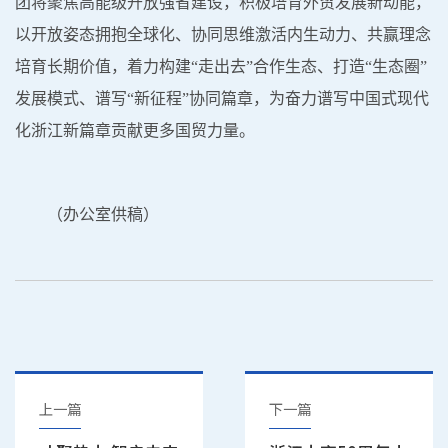
团
将
聚焦高能级开放强省
建设
，
积极
培育外贸发展新动能，
以开放姿态拥抱全球化
、
协同思维激活内生动力
、
共赢理念
培育长期价值，
着力
构建
“走出去”合作生态
、
打造
“生态圈”
发展模式
、
谱写
“新征程”协同篇章，
为奋力谱写中国式现代
化浙江新篇章贡献更多国贸力量。
（办公室供稿）
上一篇
下一篇